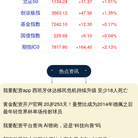
北证50
1134.24
+11.37
+1.01%
创业板指
3563.12
+47.56
+1.35%
基金指数
7242.10
+12.30
+0.17%
国债指数
229.69
+0.10
+0.04%
期指IC0
7877.80
+164.40
+2.13%
热点资讯
我要配资app 西班牙休达移民危机持续升级 至少18人死亡
黄金配资开户官网 20岁253天！曼赞比成为2014年德佩之后
最年轻世界杯单场传射球员
我要配资平台查询 AI替岗，还是“科技向善”吗