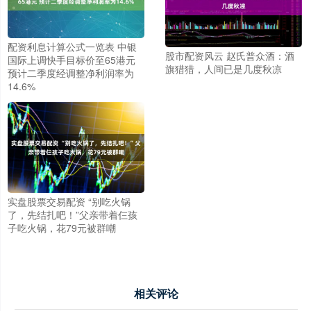
配资利息计算公式一览表 中银
股市配资风云 赵氏普众酒：酒
国际上调快手目标价至65港元
旗猎猎，人间已是几度秋凉
预计二季度经调整净利润率为
14.6%
实盘股票交易配资 “别吃火锅
了，先结扎吧！”父亲带着仨孩
子吃火锅，花79元被群嘲
相关评论