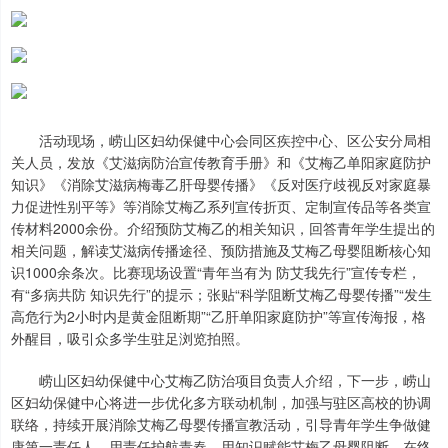
活动现场，崂山区妇幼保健中心会同区疾控中心、区公安分局相
关人员，发放《艾滋病防治宣传教育手册》和《艾梅乙单阳家庭防护
知识》《消除艾滋病梅毒乙肝母婴传播》《反对医疗歧视反对家庭暴
力促进性别平等》等消除艾梅乙系列宣传折页、定制宣传品等各类宣
传材料2000余份。介绍预防艾梅乙的相关知识，回答青年学生提出的
相关问题，解读艾滋病传播途径、预防措施及艾梅乙母婴阻断核心知
识1000余条次。比赛现场设置“青年当有为 防艾我先行”宣传专栏，
有“多病共防 知识先行”的提示；张贴“科学阻断艾梅乙母婴传播”“发生
高危行为2小时内是黄金阻断期”“乙肝单阳家庭防护”等宣传海报，格
外醒目，吸引众多学生驻足浏览拍照。
崂山区妇幼保健中心艾梅乙防治项目负责人介绍，下一步，崂山
区妇幼保健中心将进一步优化多方联动机制，加强与驻区高校的协调
联络，持续开展消除艾梅乙母婴传播宣教活动，引导青年学生争做健
康第一责任人，用责任护航青春，用知识赋能艾梅乙母婴阻断，在终