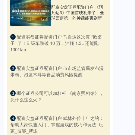
配资实盘证券配资门户 《阿
凡达3》中国首映礼来了，全
球票房第一的神话能否刷新
​配资实盘证券配资门户 马自达这次真 “掀桌
1
子” 了！B 级车跌破 10 万，油耗 1.3L 还能跑
1301km​
​配资实盘证券配资门户 市市场监管局发布湿
2
米粉、泡发木耳等食品消费风险提醒
​哪个证券公司可以加杠杆 《南京照相馆》，
3
凭什么这么火？
​配资实盘证券配资门户 武林外传十年之约：
4
帮助大家快速入门，掌握游戏的技巧和玩法_玩
家_技能_帮派