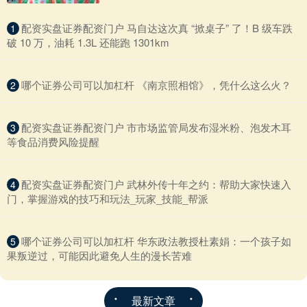
​配资实盘证券配资门户 马自达这次真 “掀桌子” 了！B 级车跌
1
破 10 万，油耗 1.3L 还能跑 1301km​
​哪个证券公司可以加杠杆 《南京照相馆》，凭什么这么火？
2
​配资实盘证券配资门户 市市场监管局发布湿米粉、泡发木耳
3
等食品消费风险提醒
​配资实盘证券配资门户 武林外传十年之约：帮助大家快速入
4
门，掌握游戏的技巧和玩法_玩家_技能_帮派
​哪个证券公司可以加杠杆 华东政法教授杜素娟：一个孩子如
5
果叛逆过，可能因此避免人生的漫长苦难
最新文章