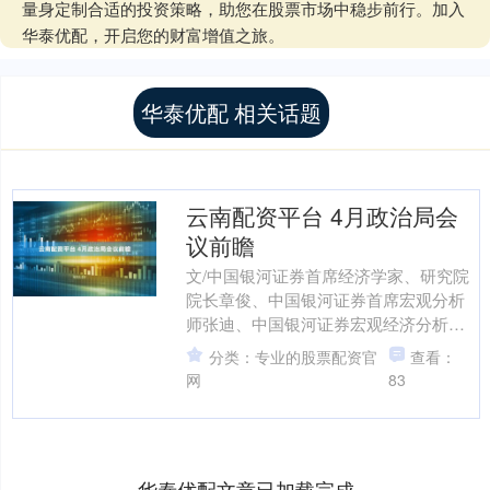
量身定制合适的投资策略，助您在股票市场中稳步前行。加入
华泰优配，开启您的财富增值之旅。
华泰优配 相关话题
云南配资平台 4月政治局会
议前瞻
文/中国银河证券首席经济学家、研究院
院长章俊、中国银河证券首席宏观分析
师张迪、中国银河证券宏观经济分析师
詹璐、吕雷、赵红蕾、铁伟奥 4月政治局
分类：专业的股票配资官
查看：
会即将在月底召开。....
网
83
华泰优配文章已加载完成